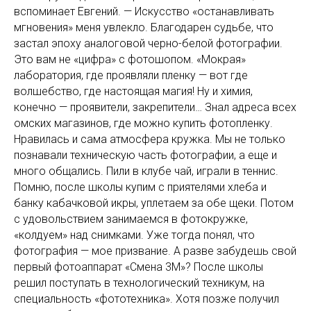
вспоминает Евгений. — Искусство «останавливать
мгновения» меня увлекло. Благодарен судьбе, что
застал эпоху аналоговой черно-белой фотографии.
Это вам не «цифра» с фотошопом. «Мокрая»
лаборатория, где проявляли пленку — вот где
волшебство, где настоящая магия! Ну и химия,
конечно — проявители, закрепители… Знал адреса всех
омских магазинов, где можно купить фотопленку.
Нравилась и сама атмосфера кружка. Мы не только
познавали техническую часть фотографии, а еще и
много общались. Пили в клубе чай, играли в теннис.
Помню, после школы купим с приятелями хлеба и
банку кабачковой икры, уплетаем за обе щеки. Потом
с удовольствием занимаемся в фотокружке,
«колдуем» над снимками. Уже тогда понял, что
фотография — мое призвание. А разве забудешь свой
первый фотоаппарат «Смена 3М»? После школы
решил поступать в технологический техникум, на
специальность «фототехника». Хотя позже получил