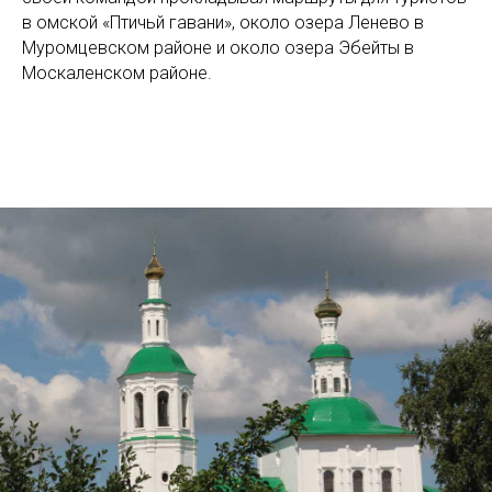
в омской «Птичьй гавани», около озера Ленево в
Муромцевском районе и около озера Эбейты в
Москаленском районе.